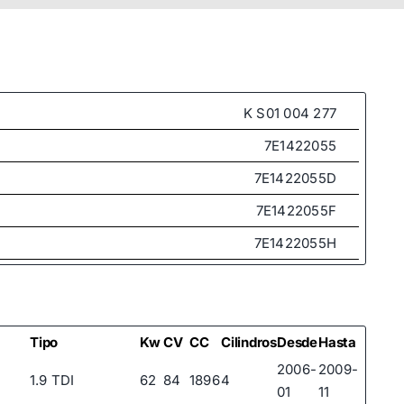
K S01 004 277
7E1422055
7E1422055D
7E1422055F
7E1422055H
7E1422055P
7E1422055T
7E1422061
Tipo
Kw
CV
CC
Cilindros
Desde
Hasta
2006-
2009-
7E1422061C
1.9 TDI
62
84
1896
4
01
11