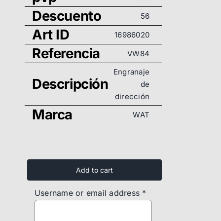
Descuento
56
Art ID
16986020
Referencia
VW84
Engranaje
Descripción
de
dirección
Marca
WAT
Engranaje
de
Add to cart
dirección
Username or email address
*
-
VW84