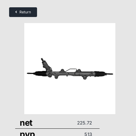
Return
net
225.72
pvp
513