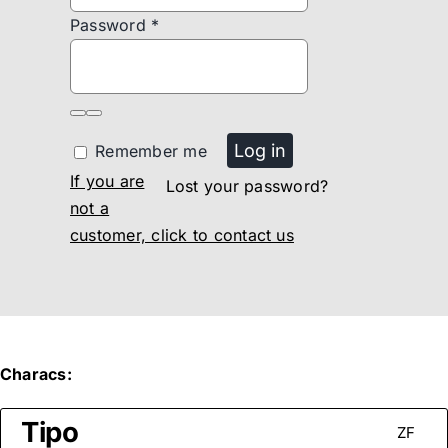
quantity
Password
*
Log in
Remember me
If you are
Lost your password?
not a
customer, click to contact us
Characs:
Tipo
ZF