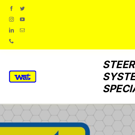
Skip
to
content
STEER
SYST
SPECI