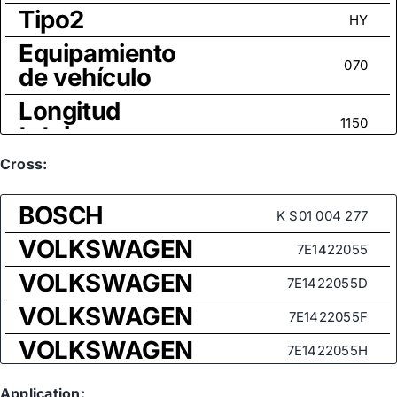
Tipo2
HY
Equipamiento
070
de vehículo
Longitud
1150
total
Tamaño
Cross:
M16x1,5
rosca
BOSCH
K S01 004 277
VOLKSWAGEN
7E1422055
VOLKSWAGEN
7E1422055D
VOLKSWAGEN
7E1422055F
VOLKSWAGEN
7E1422055H
VOLKSWAGEN
7E1422055P
Application: