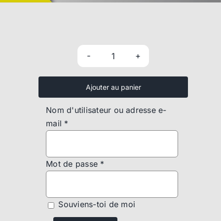
quantité
de
Ajouter au panier
Engranaje
de
Nom d'utilisateur ou adresse e-
dirección
mail
*
-
VW60
Mot de passe
*
Souviens-toi de moi