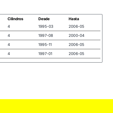
1064066
1092384
7295019
Cilindros
Desde
Hasta
4
1995-03
2006-05
7406662
4
1997-08
2000-04
7F1422055K
4
1995-11
2006-05
95VW3503AK
4
1997-01
2006-05
95VW3503AL
6
1996-04
2000-04
R95VW3503AK
6
1995-11
2000-04
7M1422055J
4
1997-10
2010-03
7M1422061
4
1996-04
2010-03
7M1422061D
4
1996-08
2000-06
7M1422061DX
4
1996-04
2010-03
7M01451575