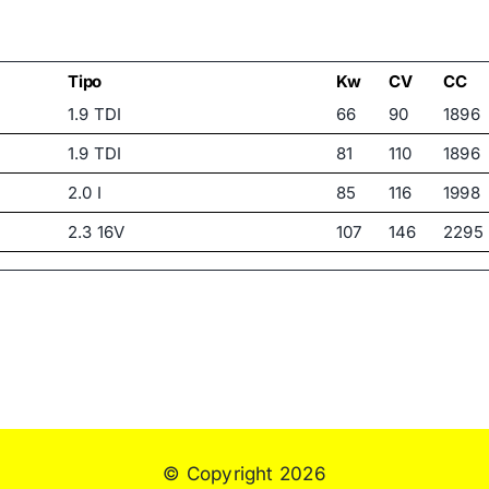
FORD
FORD
FORD
Tipo
Kw
CV
CC
1.9 TDI
66
90
1896
FORD
1.9 TDI
81
110
1896
FORD
2.0 I
85
116
1998
FORD
2.3 16V
107
146
2295
FORD
2.8 I V6 4X4
128
174
2792
FORD
2.8 I V6
128
174
2792
VOLKSWAGEN
1.8 T 20V
110
150
1781
VOLKSWAGEN
1.9 TDI
66
90
1896
VOLKSWAGEN
1.9 TDI
81
110
1896
VOLKSWAGEN
2.0 I
85
115
1984
VOLKSWAGEN
© Copyright 2026