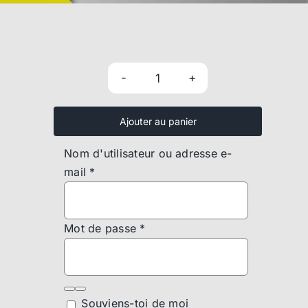
quantité
de
Ajouter au panier
Engranaje
de
Nom d'utilisateur ou adresse e-
dirección
mail
*
-
HU52M
Mot de passe
*
Souviens-toi de moi