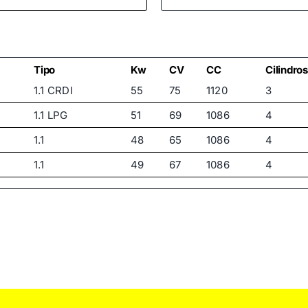
Tipo
Kw
CV
CC
Cilindros
1.1 CRDI
55
75
1120
3
1.1 LPG
51
69
1086
4
1.1
48
65
1086
4
1.1
49
67
1086
4
1.1
51
69
1086
4
1.2
57
78
1248
4
1.2
63
86
1248
4
1.0
45
61
999
4
1.0
46
63
999
4