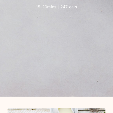
15-20mins | 247 cals