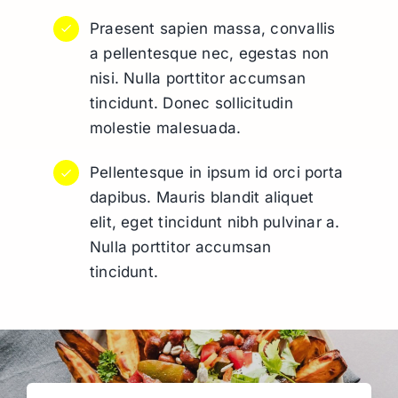
Praesent sapien massa, convallis
a pellentesque nec, egestas non
nisi. Nulla porttitor accumsan
tincidunt. Donec sollicitudin
molestie malesuada.
Pellentesque in ipsum id orci porta
dapibus. Mauris blandit aliquet
elit, eget tincidunt nibh pulvinar a.
Nulla porttitor accumsan
tincidunt.