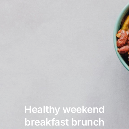
Healthy weekend
breakfast brunch