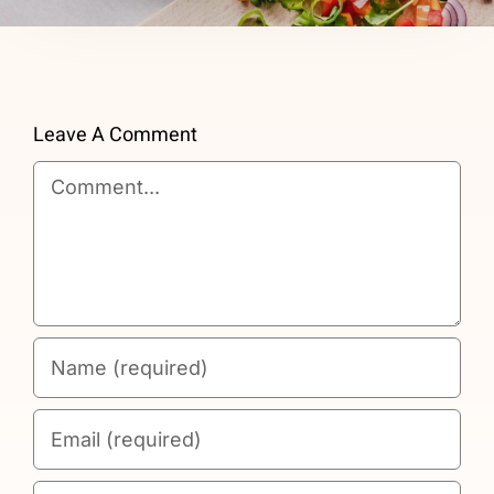
Leave A Comment
Comment