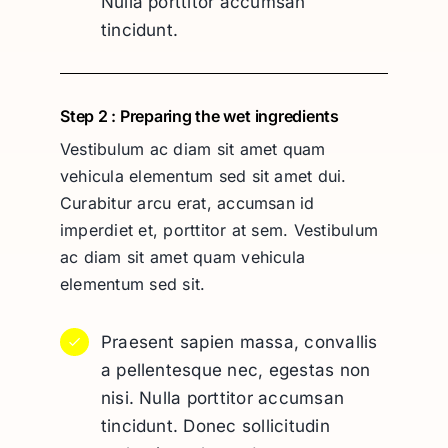
Nulla porttitor accumsan
tincidunt.
Step 2 : Preparing the wet ingredients
Vestibulum ac diam sit amet quam
vehicula elementum sed sit amet dui.
Curabitur arcu erat, accumsan id
imperdiet et, porttitor at sem. Vestibulum
ac diam sit amet quam vehicula
elementum sed sit.
Praesent sapien massa, convallis
a pellentesque nec, egestas non
nisi. Nulla porttitor accumsan
tincidunt. Donec sollicitudin