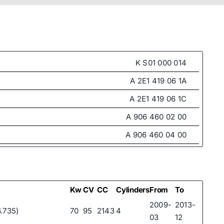
K S01 000 014
A 2E1 419 06 1A
A 2E1 419 06 1C
A 906 460 02 00
A 906 460 04 00
A 906 460 06 00
A 906 460 07 00
A 906 460 08 00
Kw
CV
CC
Cylinders
From
To
2009-
2013-
A 906 460 13 00
6.735)
70
95
2143
4
03
12