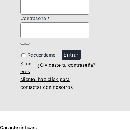
Contraseña
*
Entrar
Recuerdame
Si no
¿Olvidaste tu contraseña?
eres
cliente, haz click para
contactar con nosotros
Características: