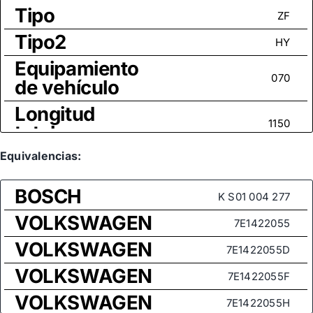
Tipo
ZF
Tipo2
HY
Equipamiento
070
de vehículo
Longitud
1150
total
Tamaño
Equivalencias:
M16x1,5
rosca
BOSCH
K S01 004 277
VOLKSWAGEN
7E1422055
VOLKSWAGEN
7E1422055D
VOLKSWAGEN
7E1422055F
VOLKSWAGEN
7E1422055H