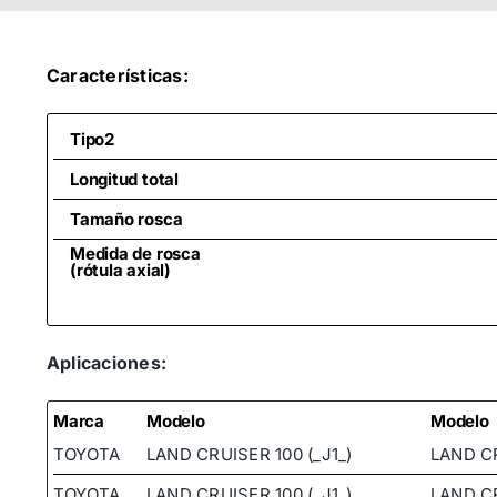
Características:
Tipo2
Longitud total
Tamaño rosca
Medida de rosca
(rótula axial)
Aplicaciones:
Marca
Modelo
Modelo
TOYOTA
LAND CRUISER 100 (_J1_)
LAND CR
TOYOTA
LAND CRUISER 100 (_J1_)
LAND CR