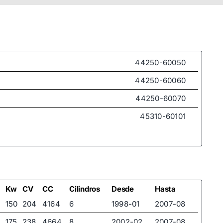
44250-60050
44250-60060
44250-60070
45310-60101
Kw
CV
CC
Cilindros
Desde
Hasta
150
204
4164
6
1998-01
2007-08
175
238
4664
8
2002-02
2007-08