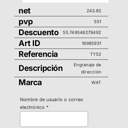
net
243.82
pvp
551
Descuento
55.749546279492
Art ID
16985931
Referencia
TY52
Engranaje de
Descripción
dirección
Marca
WAT
Nombre de usuario o correo
electrónico
*