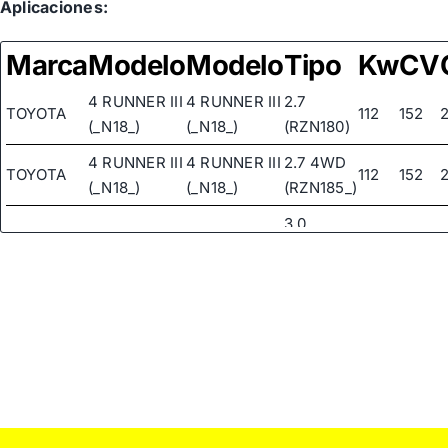
Aplicaciones:
Marca
Modelo
Modelo
Tipo
Kw
CV
4 RUNNER III
4 RUNNER III
2.7
TOYOTA
112
152
(_N18_)
(_N18_)
(RZN180)
4 RUNNER III
4 RUNNER III
2.7 4WD
TOYOTA
112
152
(_N18_)
(_N18_)
(RZN185_)
3.0
4 RUNNER III
4 RUNNER III
TOYOTA
TURBO-D
92
125
(_N18_)
(_N18_)
(KZN185)
4 RUNNER III
4 RUNNER III
3.4 4WD
TOYOTA
136
185
(_N18_)
(_N18_)
(VZN185)
3.0 D-4D
LAND
LAND
4WD
TOYOTA
CRUISER 90
CRUISER 90
120
163
(KDJ90_,
(_J9_)
(_J9_)
KDJ95_)