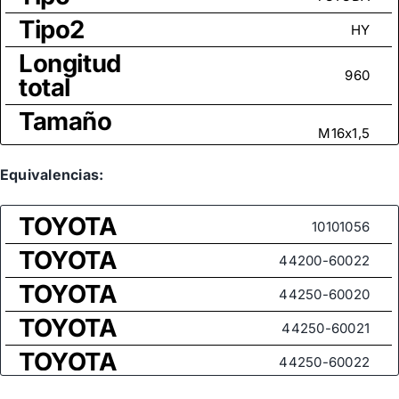
Tipo2
HY
Longitud
960
total
Tamaño
M16x1,5
rosca
Medida
Equivalencias:
de rosca
M20x1,5
TOYOTA
(rótula
10101056
axial)
TOYOTA
44200-60022
TOYOTA
44250-60020
TOYOTA
44250-60021
TOYOTA
44250-60022
TOYOTA
J44110-35280