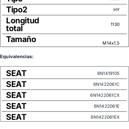
Tipo2
HY
Longitud
1130
total
Tamaño
M14x1,5
rosca
Medida
Equivalencias:
de rosca
M14x1,5
SEAT
(rótula
6N1419105
axial)
SEAT
6N1422061C
SEAT
6N1422061CX
SEAT
6N1422061E
SEAT
6N1422061EX
VAG
6N1422061BX