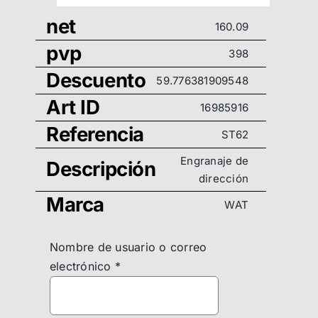
net
160.09
pvp
398
Descuento
59.776381909548
Art ID
16985916
Referencia
ST62
Engranaje de
Descripción
dirección
Marca
WAT
Nombre de usuario o correo
electrónico
*