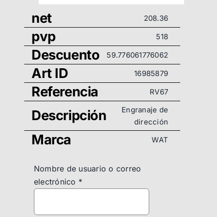
net
208.36
pvp
518
Descuento
59.776061776062
Art ID
16985879
Referencia
RV67
Engranaje de
Descripción
dirección
Marca
WAT
Nombre de usuario o correo
electrónico
*