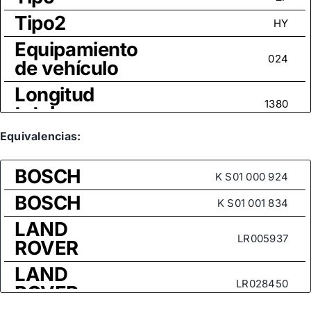
Tipo2
HY
Equipamiento
024
de vehículo
Longitud
1380
total
Tamaño
Equivalencias:
CÓNICOS (I)
rosca
BOSCH
K S01 000 924
Medida de
BOSCH
rosca (rótula
K S01 001 834
M16x1,5
axial)
LAND
LR005937
ROVER
LAND
LR028450
ROVER