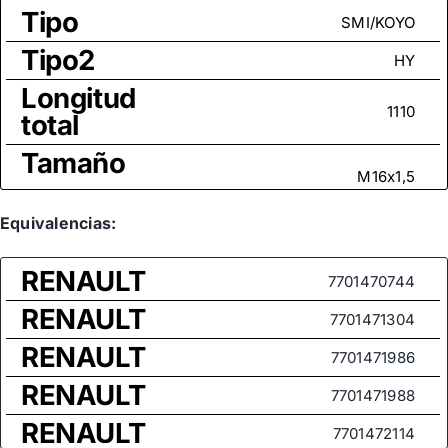
Tipo
SMI/KOYO
Tipo2
HY
Longitud
1110
total
Tamaño
M16x1,5
rosca
Medida
Equivalencias:
de rosca
M14x1,5
RENAULT
(rótula
7701470744
axial)
RENAULT
7701471304
RENAULT
7701471986
RENAULT
7701471988
RENAULT
7701472114