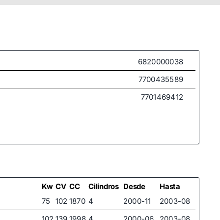
6820000038
7700435589
7701469412
Kw
CV
CC
Cilindros
Desde
Hasta
75
102
1870
4
2000-11
2003-08
102
139
1998
4
2000-06
2003-08