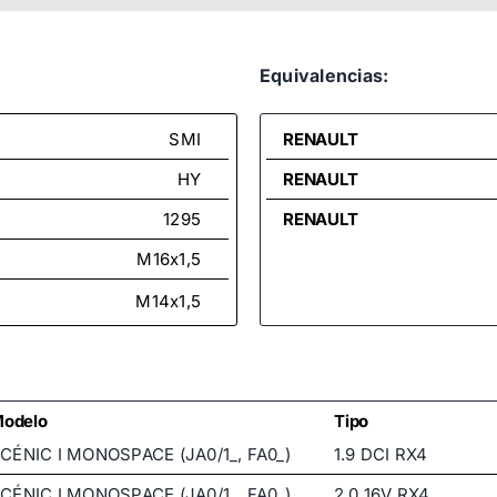
Equivalencias:
SMI
RENAULT
HY
RENAULT
1295
RENAULT
M16x1,5
M14x1,5
odelo
Tipo
CÉNIC I MONOSPACE (JA0/1_, FA0_)
1.9 DCI RX4
CÉNIC I MONOSPACE (JA0/1_, FA0_)
2.0 16V RX4