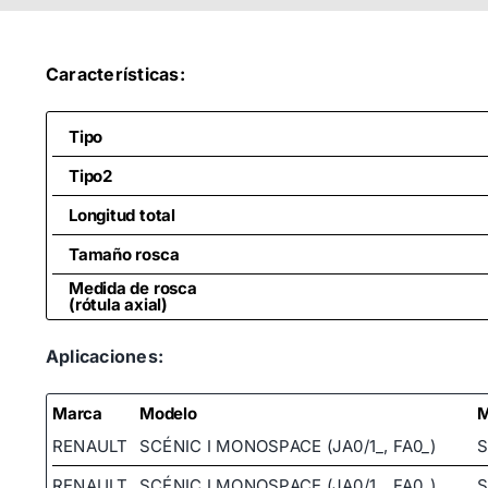
Características:
Tipo
Tipo2
Longitud total
Tamaño rosca
Medida de rosca
(rótula axial)
Aplicaciones:
Marca
Modelo
M
RENAULT
SCÉNIC I MONOSPACE (JA0/1_, FA0_)
S
RENAULT
SCÉNIC I MONOSPACE (JA0/1_, FA0_)
S