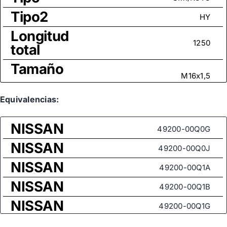
Tipo2
HY
Longitud
1250
total
Tamaño
M16x1,5
rosca
Equivalencias:
NISSAN
49200-00Q0G
NISSAN
49200-00Q0J
NISSAN
49200-00Q1A
NISSAN
49200-00Q1B
NISSAN
49200-00Q1G
NISSAN
49200-00Q1K