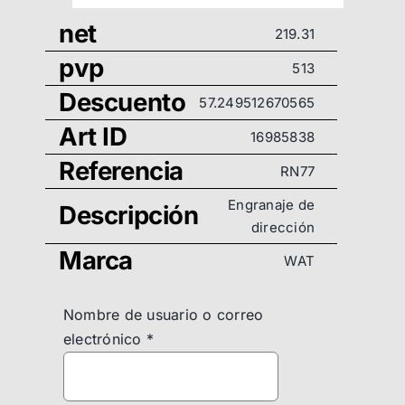
net
219.31
pvp
513
Descuento
57.249512670565
Art ID
16985838
Referencia
RN77
Engranaje de
Descripción
dirección
Marca
WAT
Nombre de usuario o correo
electrónico
*