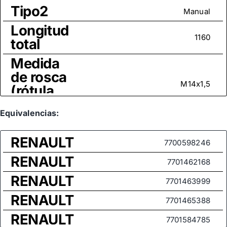
Tipo2
Manual
Longitud
1160
total
Medida
de rosca
M14x1,5
(rótula
axial)
Equivalencias:
RENAULT
7700598246
RENAULT
7701462168
RENAULT
7701463999
RENAULT
7701465388
RENAULT
7701584785