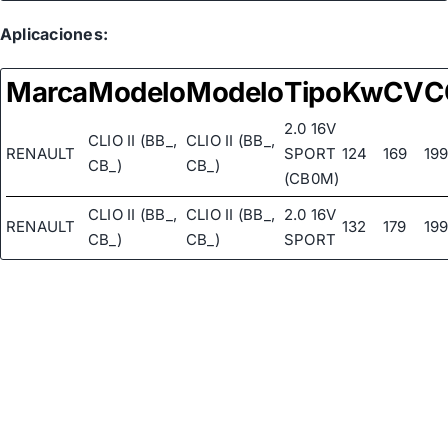
Aplicaciones:
Marca
Modelo
Modelo
Tipo
Kw
CV
C
2.0 16V
CLIO II (BB_,
CLIO II (BB_,
RENAULT
SPORT
124
169
19
CB_)
CB_)
(CB0M)
CLIO II (BB_,
CLIO II (BB_,
2.0 16V
RENAULT
132
179
19
CB_)
CB_)
SPORT
3.0 V6
CLIO II (BB_,
CLIO II (BB_,
RENAULT
SPORT
166
226
29
CB_)
CB_)
(CB1A)
3.0 V6
SPORT
CLIO II (BB_,
CLIO II (BB_,
RENAULT
(CB1H,
187
254
29
CB_)
CB_)
CB1U,