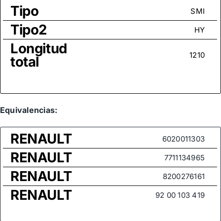
Tipo
SMI
Tipo2
HY
Longitud
1210
total
Equivalencias:
RENAULT
6020011303
RENAULT
7711134965
RENAULT
8200276161
RENAULT
92 00 103 419