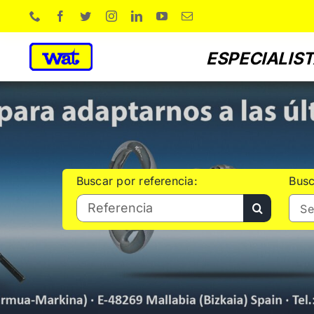
Skip
to
content
ESPECIALIST
Buscar por referencia:
Busc
Search
Se
for: