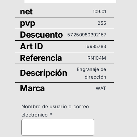
net
109.01
pvp
255
Descuento
57.250980392157
Art ID
16985783
Referencia
RN104M
Engranaje de
Descripción
dirección
Marca
WAT
Nombre de usuario o correo
electrónico
*