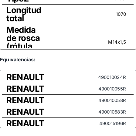
Longitud
1070
total
Medida
de rosca
M14x1,5
(rótula
axial)
Equivalencias:
RENAULT
490010024R
RENAULT
490010055R
RENAULT
490010058R
RENAULT
490010683R
RENAULT
490015196R
RENAULT
490016917R