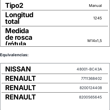
Tipo2
Manual
Longitud
1245
total
Medida
de rosca
M14x1,5
(rótula
axial)
Equivalencias:
NISSAN
48001-BC43A
RENAULT
7711368402
RENAULT
8200124408
RENAULT
8200565645