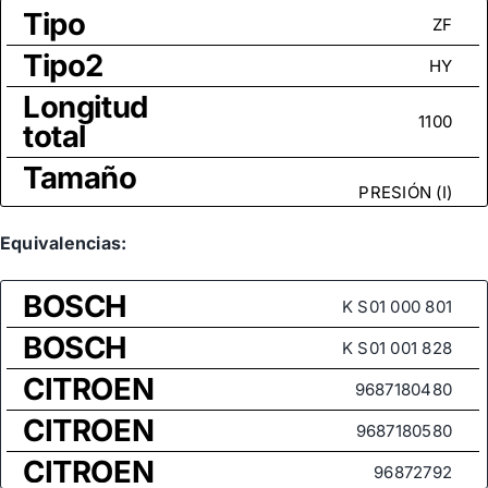
Tipo
ZF
Tipo2
HY
Longitud
1100
total
Tamaño
PRESIÓN (I)
rosca
Medida
Equivalencias:
de rosca
M14x1,5
BOSCH
(rótula
K S01 000 801
axial)
BOSCH
K S01 001 828
CITROEN
9687180480
CITROEN
9687180580
CITROEN
96872792