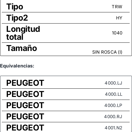
Tipo
TRW
Tipo2
HY
Longitud
1040
total
Tamaño
SIN ROSCA (I)
rosca
Medida
Equivalencias:
de rosca
M14x1,5
PEUGEOT
(rótula
4000.LJ
axial)
PEUGEOT
4000.LL
PEUGEOT
4000.LP
PEUGEOT
4000.RJ
PEUGEOT
4001.N2