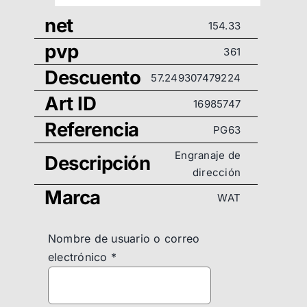
net
154.33
pvp
361
Descuento
57.249307479224
Art ID
16985747
Referencia
PG63
Engranaje de
Descripción
dirección
Marca
WAT
Nombre de usuario o correo
electrónico
*