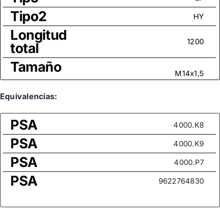
Tipo2
HY
Longitud
1200
total
Tamaño
M14x1,5
rosca
Medida
Equivalencias:
de rosca
M16x1,5
PSA
(rótula
4000.K8
axial)
PSA
4000.K9
PSA
4000.P7
PSA
9622764830