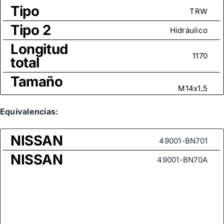
Tipo
TRW
Tipo 2
Hidráulico
Longitud
1170
total
Tamaño
M14x1,5
rosca
Medida
Equivalencias:
de rosca
M12x1,25
NISSAN
(rótula
49001-BN701
axial)
NISSAN
49001-BN70A