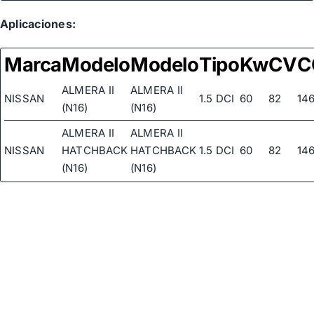
Aplicaciones:
Marca
Modelo
Modelo
Tipo
Kw
CV
C
ALMERA II
ALMERA II
NISSAN
1.5 DCI
60
82
146
(N16)
(N16)
ALMERA II
ALMERA II
NISSAN
HATCHBACK
HATCHBACK
1.5 DCI
60
82
146
(N16)
(N16)