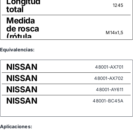
Longitud
1245
total
Medida
de rosca
M14x1,5
(rótula
axial)
Equivalencias:
NISSAN
48001-AX701
NISSAN
48001-AX702
NISSAN
48001-AY611
NISSAN
48001-BC45A
Aplicaciones: