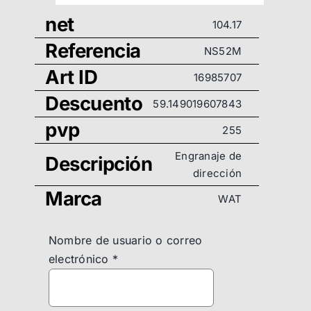
net
104.17
Referencia
NS52M
Art ID
16985707
Descuento
59.149019607843
pvp
255
Engranaje de
Descripción
dirección
Marca
WAT
Nombre de usuario o correo
electrónico
*