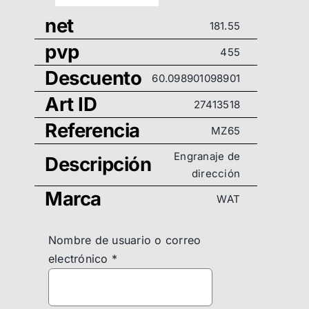
net
181.55
pvp
455
Descuento
60.098901098901
Art ID
27413518
Referencia
MZ65
Engranaje de
Descripción
dirección
Marca
WAT
Nombre de usuario o correo
electrónico
*