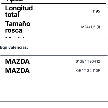
Longitud
1195
total
Tamaño
M14x1,5 (I)
rosca
Medida
de rosca
Equivalencias:
M14x1,5
(rótula
axial)
MAZDA
61GE4T90412
MAZDA
GE4T 32 110F