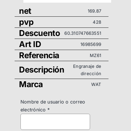
net
169.87
pvp
428
Descuento
60.310747663551
Art ID
16985699
Referencia
MZ61
Engranaje de
Descripción
dirección
Marca
WAT
Nombre de usuario o correo
electrónico
*