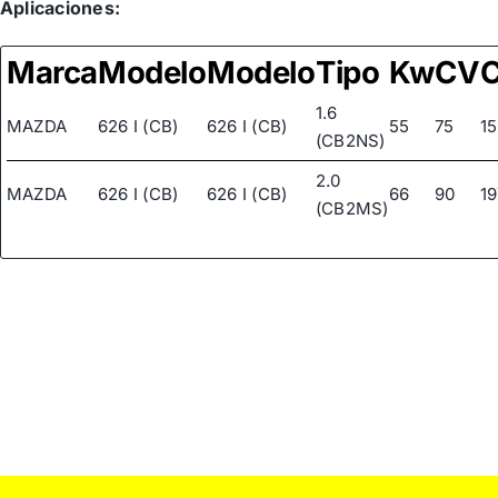
Aplicaciones:
Marca
Modelo
Modelo
Tipo
Kw
CV
1.6
MAZDA
626 I (CB)
626 I (CB)
55
75
1
(CB2NS)
2.0
MAZDA
626 I (CB)
626 I (CB)
66
90
1
(CB2MS)