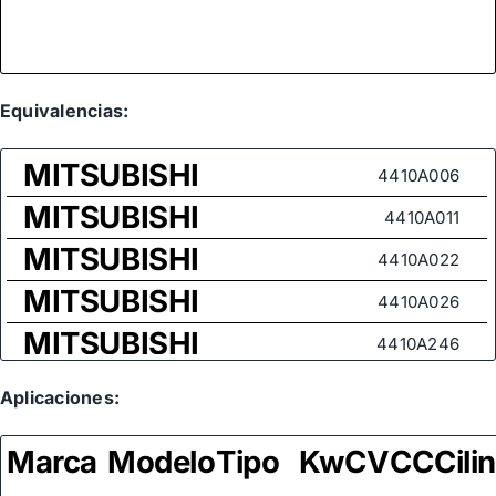
Equivalencias:
MITSUBISHI
4410A006
MITSUBISHI
4410A011
MITSUBISHI
4410A022
MITSUBISHI
4410A026
MITSUBISHI
4410A246
MITSUBISHI
4410A300
Aplicaciones:
MITSUBISHI
4410A386
Marca
Modelo
Tipo
Kw
CV
CC
Cili
MITSUBISHI
4410A438