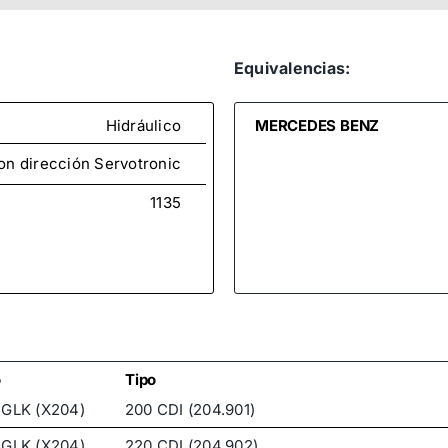
Equivalencias:
Hidráulico
MERCEDES BENZ
on dirección Servotronic
1135
o
Tipo
GLK (X204)
200 CDI (204.901)
GLK (X204)
220 CDI (204.902)