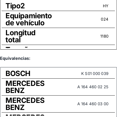
Tipo2
HY
Equipamiento
024
de vehículo
Longitud
1180
total
Tamaño
CÓNICO (I)
rosca
Equivalencias:
Medida de
BOSCH
rosca (rótula
K S01 000 039
M14x1,5
axial)
MERCEDES
A 164 460 02 25
BENZ
MERCEDES
A 164 460 03 00
BENZ