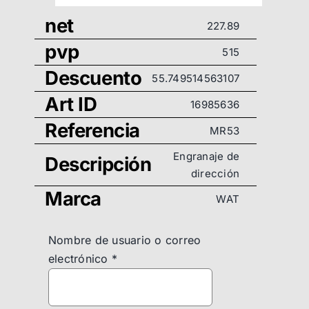
net
227.89
pvp
515
Descuento
55.749514563107
Art ID
16985636
Referencia
MR53
Engranaje de
Descripción
dirección
Marca
WAT
Nombre de usuario o correo
electrónico
*