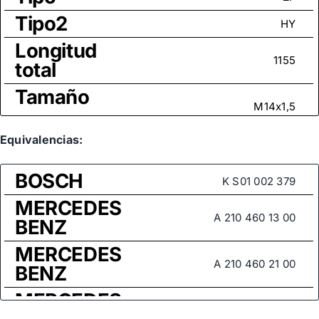
Tipo2
HY
Longitud
1155
total
Tamaño
M14x1,5
rosca
Medida
Equivalencias:
de rosca
M14x1,5
BOSCH
(rótula
K S01 002 379
axial)
MERCEDES
A 210 460 13 00
BENZ
MERCEDES
A 210 460 21 00
BENZ
MERCEDES
A 210 460 24 00