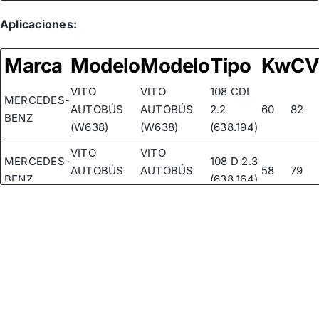
Aplicaciones:
Marca
Modelo
Modelo
Tipo
Kw
C
VITO
VITO
108 CDI
MERCEDES-
AUTOBÚS
AUTOBÚS
2.2
60
82
BENZ
(W638)
(W638)
(638.194)
VITO
VITO
MERCEDES-
108 D 2.3
AUTOBÚS
AUTOBÚS
58
79
BENZ
(638.164)
(W638)
(W638)
VITO
VITO
110 CDI
MERCEDES-
AUTOBÚS
AUTOBÚS
2.2
75
102
BENZ
(W638)
(W638)
(638.194)
VITO
VITO
110 TD
MERCEDES-
AUTOBÚS
AUTOBÚS
2.3
72
98
BENZ
(W638)
(W638)
(638.174)