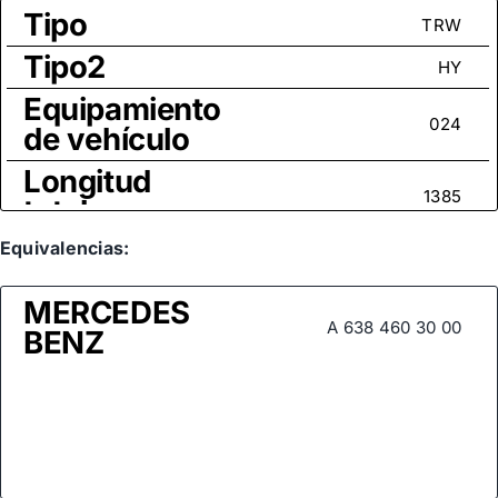
Tipo
TRW
Tipo2
HY
Equipamiento
024
de vehículo
Longitud
1385
total
Tamaño
Equivalencias:
M14x1,5
rosca
MERCEDES
Medida de
A 638 460 30 00
BENZ
rosca (rótula
M16x1,5
axial)