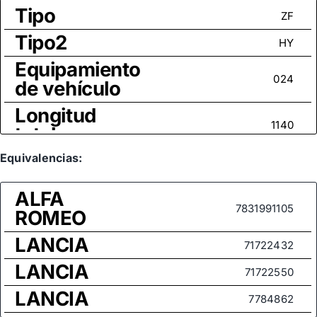
Tipo
ZF
Tipo2
HY
Equipamiento
024
de vehículo
Longitud
1140
total
Tamaño
Equivalencias:
M14x1,5
rosca
ALFA
Medida de
7831991105
ROMEO
rosca (rótula
M14x1,5
LANCIA
axial)
71722432
LANCIA
71722550
LANCIA
7784862