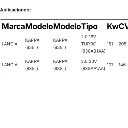
LANCIA
82487766
Aplicaciones:
LANCIA
82487767
Marca
Modelo
Modelo
Tipo
Kw
C
2.0 16V
KAPPA
KAPPA
LANCIA
TURBO
151
205
(838_)
(838_)
(838AB1AA)
KAPPA
KAPPA
2.0 20V
LANCIA
107
146
(838_)
(838_)
(838AA1AA)
2.0 20V
KAPPA
KAPPA
LANCIA
(838AG1AA,
114
155
(838_)
(838_)
838AG11A)
2.0 20V
KAPPA
KAPPA
LANCIA
TURBO
162
220
(838_)
(838_)
(838AM1AA)
2.4 20V