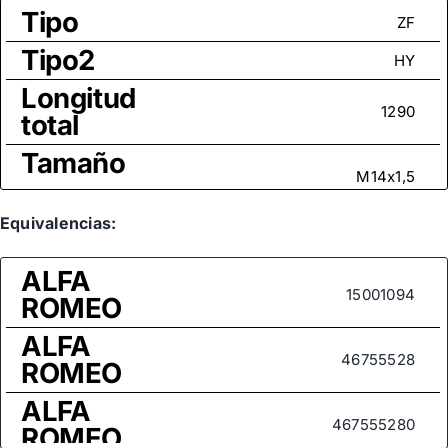
Tipo
ZF
Tipo2
HY
Longitud
1290
total
Tamaño
M14x1,5
rosca
Medida
Equivalencias:
de rosca
M14x1,5
ALFA
(rótula
15001094
ROMEO
axial)
ALFA
46755528
ROMEO
ALFA
467555280
ROMEO