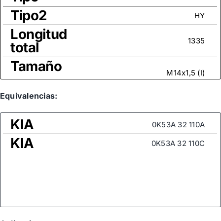
Tipo2
HY
Longitud
1335
total
Tamaño
M14x1,5 (I)
rosca
Medida
Equivalencias:
de rosca
M14x1,5
KIA
(rótula
0K53A 32 110A
axial)
KIA
0K53A 32 110C