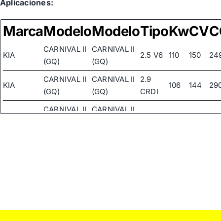
Aplicaciones:
Marca
Modelo
Modelo
Tipo
Kw
CV
C
CARNIVAL II
CARNIVAL II
KIA
2.5 V6
110
150
24
(GQ)
(GQ)
CARNIVAL II
CARNIVAL II
2.9
KIA
106
144
29
(GQ)
(GQ)
CRDI
CARNIVAL II
CARNIVAL II
KIA
3.5
143
194
34
(GQ)
(GQ)