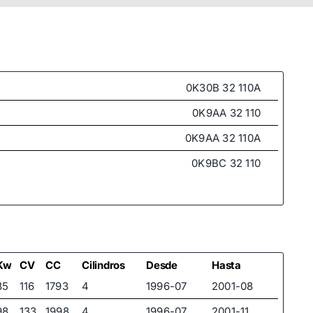
0K30B 32 110A
0K9AA 32 110
0K9AA 32 110A
0K9BC 32 110
Kw
CV
CC
Cilindros
Desde
Hasta
85
116
1793
4
1996-07
2001-08
98
133
1998
4
1996-07
2001-11