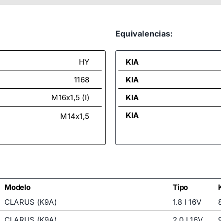
Equivalencias:
HY
KIA
1168
KIA
M16x1,5 (I)
KIA
KIA
M14x1,5
Modelo
Tipo
CLARUS (K9A)
1.8 I 16V
CLARUS (K9A)
2.0 I 16V