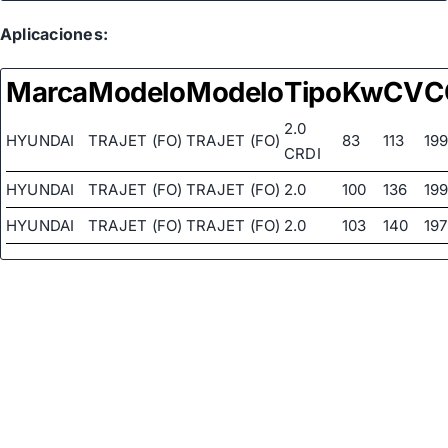
Aplicaciones:
Marca
Modelo
Modelo
Tipo
Kw
CV
C
2.0
HYUNDAI
TRAJET (FO)
TRAJET (FO)
83
113
199
CRDI
HYUNDAI
TRAJET (FO)
TRAJET (FO)
2.0
100
136
19
HYUNDAI
TRAJET (FO)
TRAJET (FO)
2.0
103
140
19
HYUNDAI
TRAJET (FO)
TRAJET (FO)
2.7 V6
127
173
26