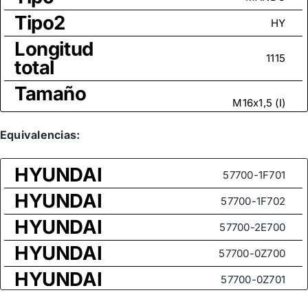
Tipo2
HY
Longitud
1115
total
Tamaño
M16x1,5 (I)
rosca
Medida
Equivalencias:
de rosca
M16x1,5
HYUNDAI
(rótula
57700-1F701
axial)
HYUNDAI
57700-1F702
HYUNDAI
57700-2E700
HYUNDAI
57700-0Z700
HYUNDAI
57700-0Z701