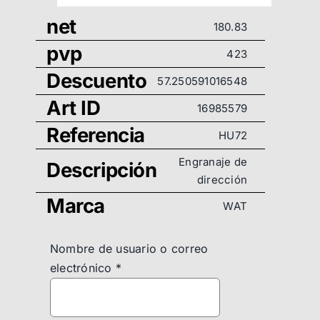
net
180.83
pvp
423
Descuento
57.250591016548
Art ID
16985579
Referencia
HU72
Engranaje de
Descripción
dirección
Marca
WAT
Nombre de usuario o correo
electrónico
*