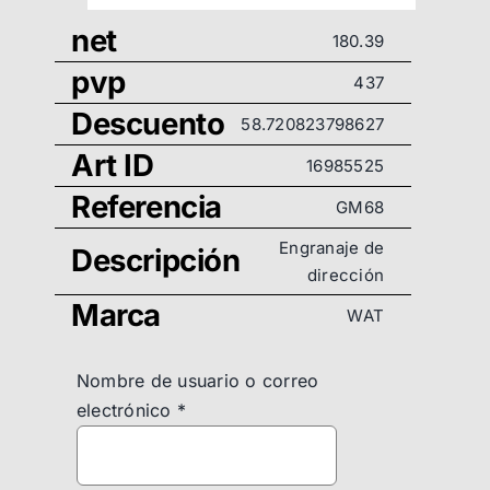
net
180.39
pvp
437
Descuento
58.720823798627
Art ID
16985525
Referencia
GM68
Engranaje de
Descripción
dirección
Marca
WAT
Nombre de usuario o correo
electrónico
*