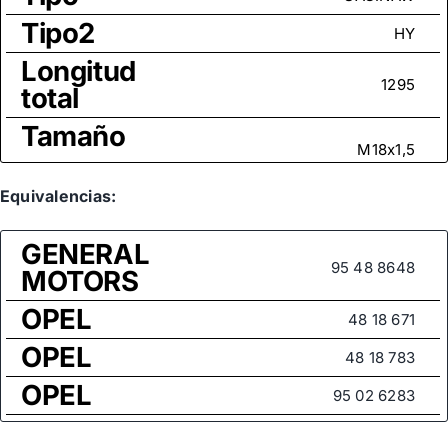
Tipo2
HY
Longitud
1295
total
Tamaño
M18x1,5
rosca
Medida
Equivalencias:
de rosca
M14x1,5
GENERAL
(rótula
95 48 8648
MOTORS
axial)
OPEL
48 18 671
OPEL
48 18 783
OPEL
95 02 6283
OPEL
95 48 8651