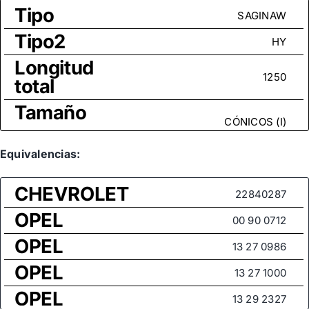
Tipo
SAGINAW
Tipo2
HY
Longitud
1250
total
Tamaño
CÓNICOS (I)
rosca
Medida
Equivalencias:
de rosca
M16x1,5
CHEVROLET
(rótula
22840287
axial)
OPEL
00 90 0712
OPEL
13 27 0986
OPEL
13 27 1000
OPEL
13 29 2327