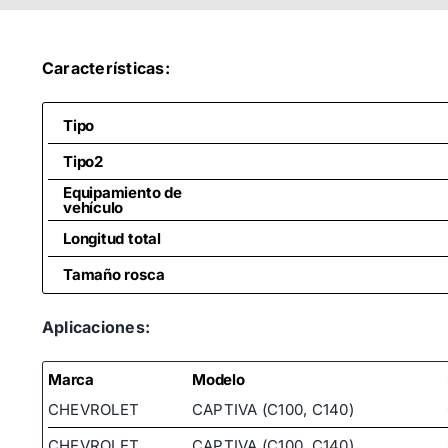
Características:
Tipo
Tipo2
Equipamiento de
vehículo
Longitud total
Tamaño rosca
Medida de rosca
(rótula axial)
Aplicaciones:
Marca
Modelo
CHEVROLET
CAPTIVA (C100, C140)
CHEVROLET
CAPTIVA (C100, C140)