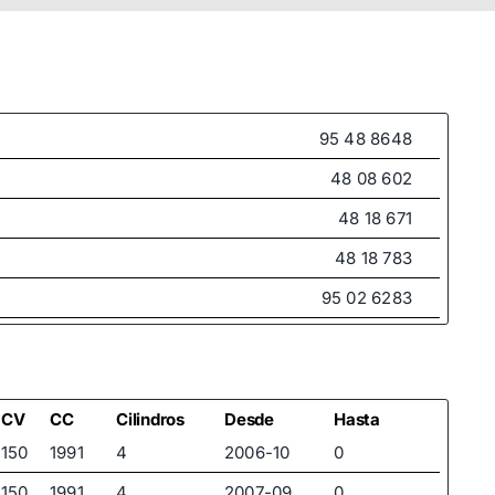
95 48 8648
48 08 602
48 18 671
48 18 783
95 02 6283
95 48 8651
95 95 4754
96 02 6280
CV
CC
Cilindros
Desde
Hasta
150
1991
4
2006-10
0
96 02 6283
150
1991
4
2007-09
0