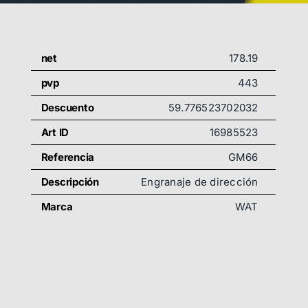
net
178.19
pvp
443
Descuento
59.776523702032
Art ID
16985523
Referencia
GM66
Descripción
Engranaje de dirección
Marca
WAT