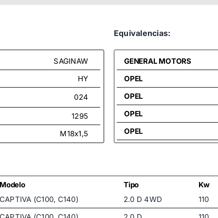
Equivalencias:
SAGINAW
GENERAL MOTORS
HY
OPEL
OPEL
024
OPEL
1295
OPEL
M18x1,5
OPEL
M14x1,5
OPEL
OPEL
Modelo
Tipo
Kw
CAPTIVA (C100, C140)
2.0 D 4WD
110
OPEL
CAPTIVA (C100, C140)
2.0 D
110