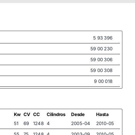
5 93 396
59 00 230
59 00 306
59 00 308
9 00 018
93 32 2041
Kw
CV
CC
Cilindros
Desde
Hasta
51
69
1248
4
2005-04
2010-05
55
75
1248
4
2003-09
2010-05