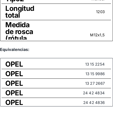
Longitud
1203
total
Medida
de rosca
M12x1,5
(rótula
axial)
Equivalencias:
OPEL
13 15 2254
OPEL
13 15 9986
OPEL
13 27 2667
OPEL
24 42 4834
OPEL
24 42 4836
OPEL
26 08 9053