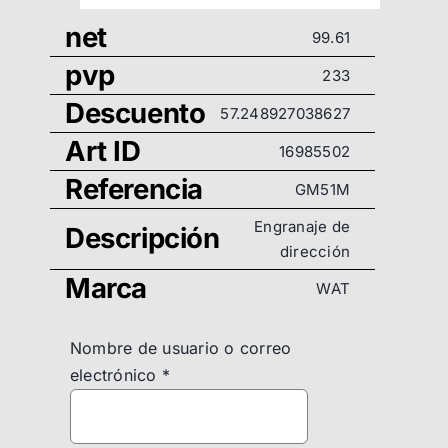
net
99.61
pvp
233
Descuento
57.248927038627
Art ID
16985502
Referencia
GM51M
Engranaje de
Descripción
dirección
Marca
WAT
Nombre de usuario o correo
electrónico
*