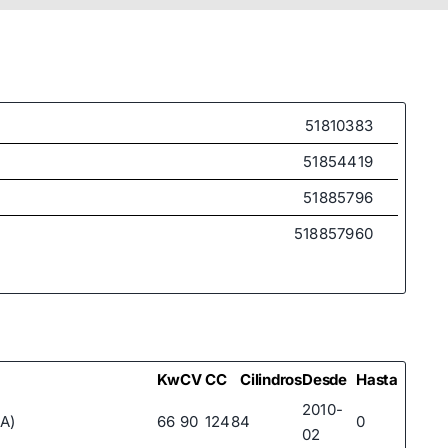
51810383
51854419
51885796
518857960
Kw
CV
CC
Cilindros
Desde
Hasta
2010-
A)
66
90
1248
4
0
02