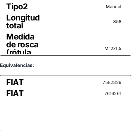
Tipo2
Manual
Longitud
858
total
Medida
de rosca
M12x1,5
(rótula
axial)
Equivalencias:
FIAT
7582329
FIAT
7616261