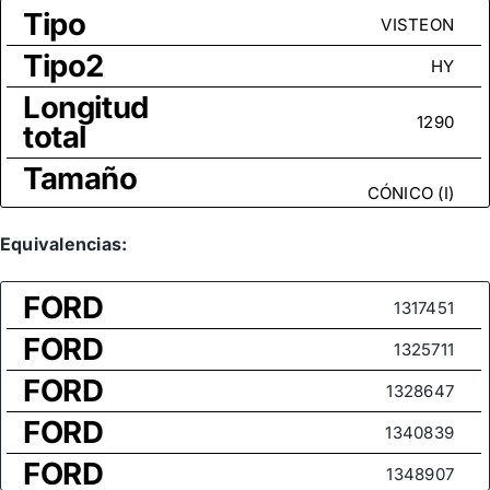
Tipo
VISTEON
Tipo2
HY
Longitud
1290
total
Tamaño
CÓNICO (I)
rosca
Medida
Equivalencias:
de rosca
M16x1,5
FORD
(rótula
1317451
axial)
FORD
1325711
FORD
1328647
FORD
1340839
FORD
1348907