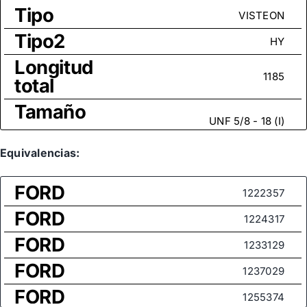
Tipo
VISTEON
Tipo2
HY
Longitud
1185
total
Tamaño
UNF 5/8 - 18 (I)
rosca
Medida
Equivalencias:
de rosca
1/2x20h"UNF
FORD
(rótula
1222357
axial)
FORD
1224317
FORD
1233129
FORD
1237029
FORD
1255374