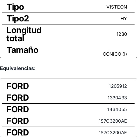
Tipo
VISTEON
Tipo2
HY
Longitud
1280
total
Tamaño
CÓNICO (I)
rosca
Medida
Equivalencias:
de rosca
M16x1,5
FORD
(rótula
1205912
axial)
FORD
1330433
FORD
1434055
FORD
1S7C3200AE
FORD
1S7C3200AF