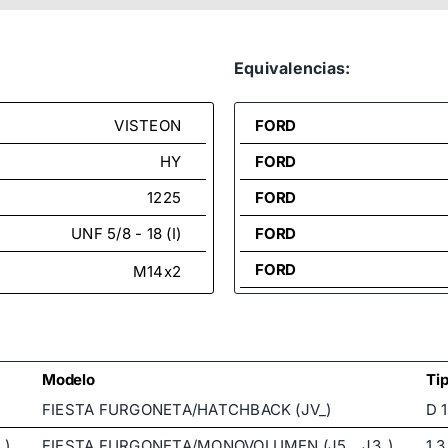
Equivalencias:
VISTEON
FORD
HY
FORD
1225
FORD
UNF 5/8 - 18 (I)
FORD
FORD
M14x2
FORD
FORD
FORD
Modelo
Ti
FIESTA FURGONETA/HATCHBACK (JV_)
D 1
FORD
_)
FIESTA FURGONETA/MONOVOLUMEN (J5_, J3_)
1.3