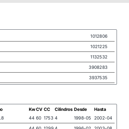
1012806
1021225
1132532
3908283
3937535
3972949
4055751
4088255
po
Kw
CV
CC
Cilindros
Desde
Hasta
.8
44
60
1753
4
1998-05
2002-04
96FB3200AH
44
60
1299
4
1996-02
2003-08