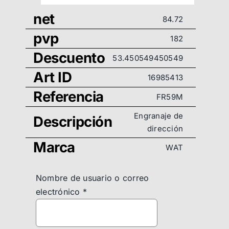
net
84.72
pvp
182
Descuento
53.450549450549
Art ID
16985413
Referencia
FR59M
Engranaje de
Descripción
dirección
Marca
WAT
Nombre de usuario o correo
electrónico
*