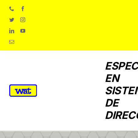
Skip
to
content
ESPEC
EN
SISTE
DE
DIREC