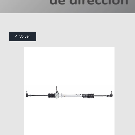
Volver